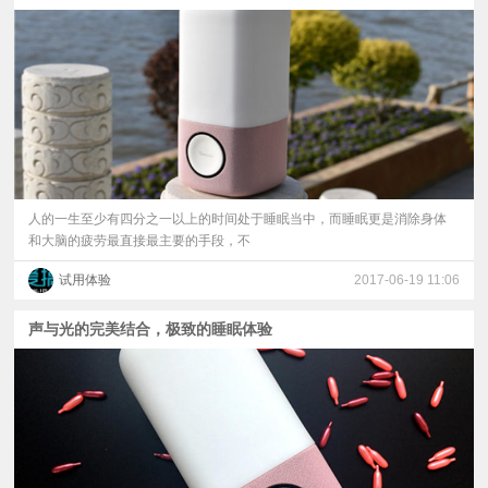
视
频
科
普
人的一生至少有四分之一以上的时间处于睡眠当中，而睡眠更是消除身体
和大脑的疲劳最直接最主要的手段，不
体
试用体验
2017-06-19 11:06
验
声与光的完美结合，极致的睡眠体验
专
题