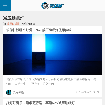
减压助眠灯
和
减压助眠灯
关联的文章
帮你轻松睡个好觉：Nox减压助眠灯使用体验
首
页
快
讯
现代生活带给人们的压力越来越大，而良好的睡眠是精力的基本保障。要
知道，人类一生中，至少有三分之一的
评
试用体验
2017-06-22 09:53
测
好灯好音乐，睡眠更舒适：享睡Nox减压助眠灯入睡体验