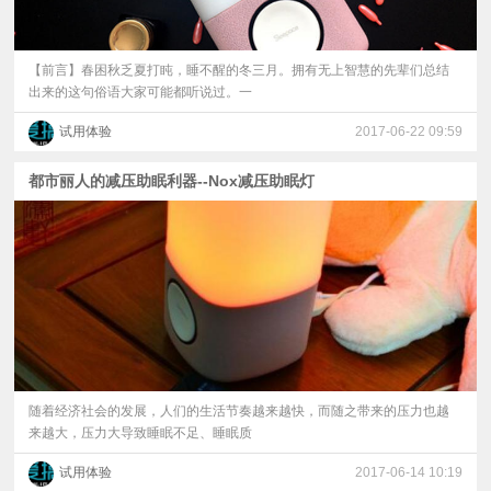
【前言】春困秋乏夏打盹，睡不醒的冬三月。拥有无上智慧的先辈们总结
出来的这句俗语大家可能都听说过。一
试用体验
2017-06-22 09:59
都市丽人的减压助眠利器--Nox减压助眠灯
随着经济社会的发展，人们的生活节奏越来越快，而随之带来的压力也越
来越大，压力大导致睡眠不足、睡眠质
试用体验
2017-06-14 10:19