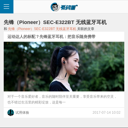
先锋（Pioneer）SEC-E322BT 无线蓝牙耳机
和
先锋（Pioneer）SEC-E322BT 无线蓝牙耳机
关联的文章
运动达人的标配？先锋蓝牙耳机：把音乐随身携带
首
页
快
讯
对于一个音乐爱好者，音乐的随时陪伴至关重要，享受音乐带来的空灵，
也不错过生活里的精彩绽放，这是每一
评
试用体验
2017-07-14 10:02
测