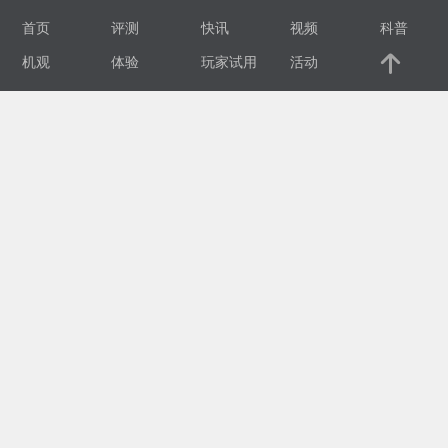
首页
评测
快讯
视频
科普
视
机观
体验
玩家试用
活动
频
科
普
体
验
专
题