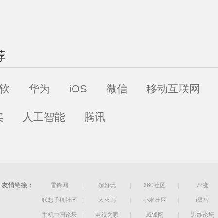
荐
软
华为
iOS
微信
移动互联网
实
人工智能
腾讯
友情链接：
雷锋网
|
超好玩
|
360社区
|
72变
联想手机社区
|
太火鸟
|
小米社区
|
i黑马
手机中国论坛
|
电视之家
|
威锋网
|
迅维论坛