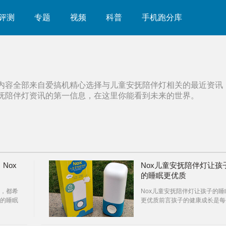
评测
专题
视频
科普
手机跑分库
内容全部来自爱搞机精心选择与
儿童安抚陪伴灯
相关的最近资讯
抚陪伴灯
资讯的第一信息，在这里你能看到未来的世界。
Nox
Nox儿童安抚陪伴灯让孩
的睡眠更优质
，都希
Nox儿童安抚陪伴灯让孩子的睡
的睡眠
更优质前言孩子的健康成长是每
一，因
父母最关心的问题，而睡眠的质
会直接影响