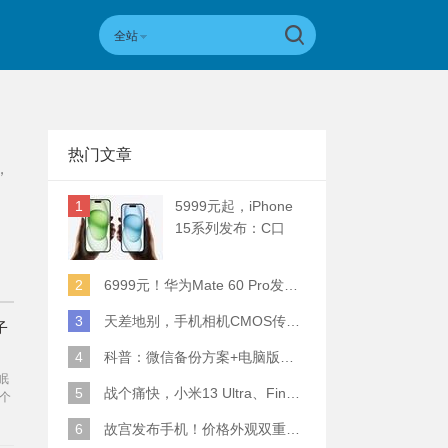
全站
热门文章
，
1
5999元起，iPhone
15系列发布：C口
+钛合金+全员灵动岛
+5倍潜望长焦
2
6999元！华为Mate 60 Pro发布：麒麟9000S+卫星通话 (附初步跑分)
3
天差地别，手机相机CMOS传感器实际面积对比
子
4
科普：微信备份方案+电脑版丢失数据恢复指南
眠
5
战个痛快，小米13 Ultra、Find X6 Pro、vivo X90 Pro+、小米12SU拍照横评
个
量
6
故宫发布手机！价格外观双重逆天！