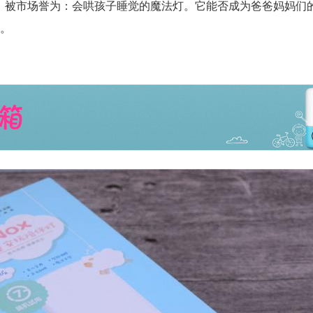
身，被市场誉为：会哄孩子睡觉的魔法灯。它能否成为爸爸妈妈们
。