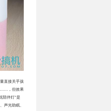
量直接关乎孩
……，但效果
抚陪伴灯”是
、声光助眠、