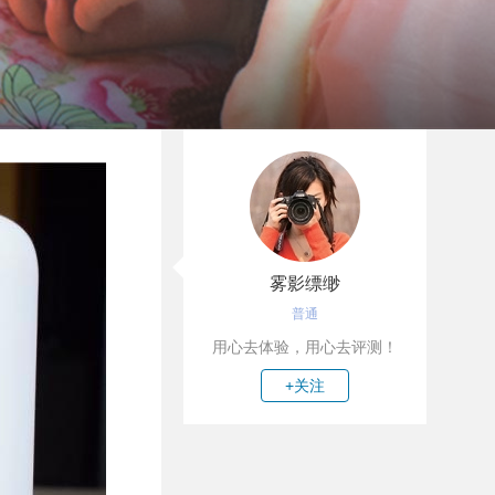
雾影缥缈
普通
用心去体验，用心去评测！
+关注