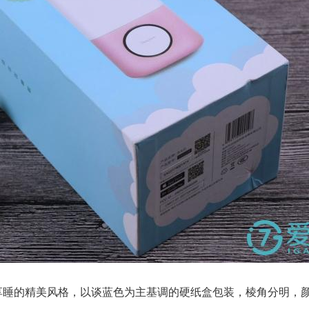
ace享睡的精美风格，以谈蓝色为主基调的硬纸盒包装，棱角分明，