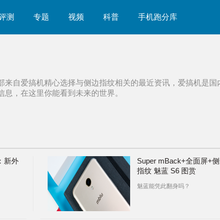
评测
专题
视频
科普
手机跑分库
部来自爱搞机精心选择与
侧边指纹
相关的最近资讯，爱搞机是国
信息，在这里你能看到未来的世界。
光：新外
Super mBack+全面屏+
指纹 魅蓝 S6 图赏
魅蓝能凭此翻身吗？