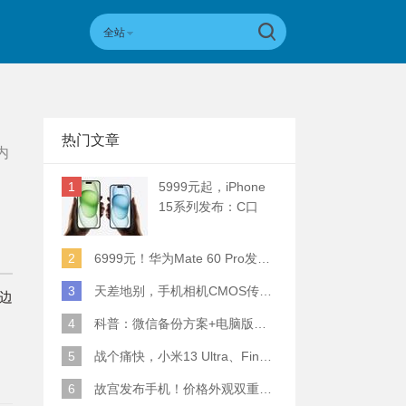
全站
热门文章
内
1
5999元起，iPhone
15系列发布：C口
+钛合金+全员灵动岛
+5倍潜望长焦
2
6999元！华为Mate 60 Pro发布：麒麟9000S+卫星通话 (附初步跑分)
3
天差地别，手机相机CMOS传感器实际面积对比
侧边
4
科普：微信备份方案+电脑版丢失数据恢复指南
5
战个痛快，小米13 Ultra、Find X6 Pro、vivo X90 Pro+、小米12SU拍照横评
6
故宫发布手机！价格外观双重逆天！