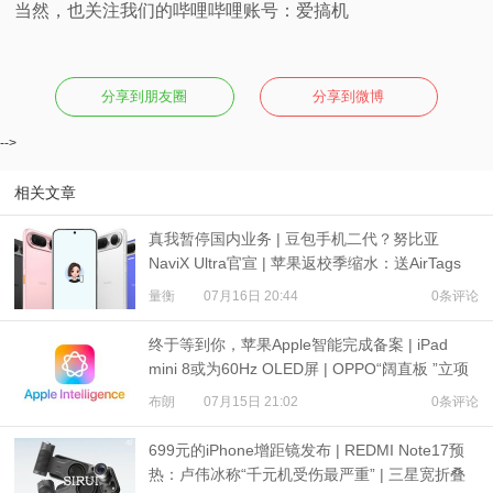
当然，也关注我们的哔哩哔哩账号：爱搞机
分享到朋友圈
分享到微博
-->
相关文章
真我暂停国内业务 | 豆包手机二代？努比亚
NaviX Ultra官宣 | 苹果返校季缩水：送AirTags
量衡
07月16日 20:44
0条评论
终于等到你，苹果Apple智能完成备案 | iPad
mini 8或为60Hz OLED屏 | OPPO“阔直板 ”立项
布朗
07月15日 21:02
0条评论
699元的iPhone增距镜发布 | REDMI Note17预
热：卢伟冰称“千元机受伤最严重” | 三星宽折叠