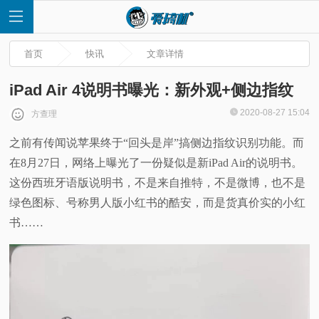
首页
快讯
文章详情
iPad Air 4说明书曝光：新外观+侧边指纹
2020-08-27 15:04
方查理
首
之前有传闻说苹果终于“回头是岸”搞侧边指纹识别功能。而
在8月27日，网络上曝光了一份疑似是新iPad Air的说明书。
页
这份西班牙语版说明书，不是来自推特，不是微博，也不是
快
绿色图标、号称男人版小红书的酷安，而是货真价实的小红
书……
讯
评
测