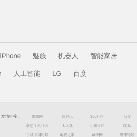
iPhone
魅族
机器人
智能家居
h
人工智能
LG
百度
友情链接：
雷锋网
|
超好玩
|
360社区
|
72变
联想手机社区
|
太火鸟
|
小米社区
|
i黑马
手机中国论坛
|
电视之家
|
威锋网
|
迅维论坛