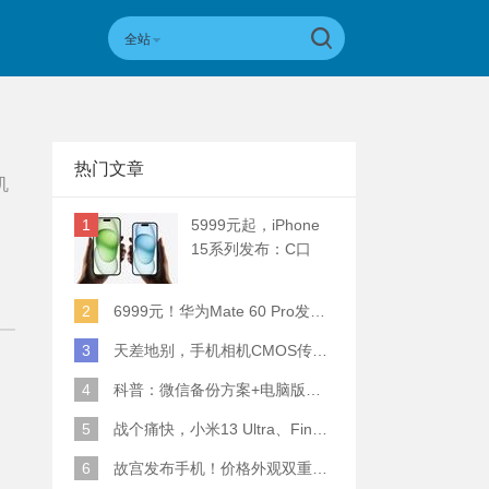
全站
热门文章
机
1
5999元起，iPhone
15系列发布：C口
+钛合金+全员灵动岛
+5倍潜望长焦
2
6999元！华为Mate 60 Pro发布：麒麟9000S+卫星通话 (附初步跑分)
3
天差地别，手机相机CMOS传感器实际面积对比
4
科普：微信备份方案+电脑版丢失数据恢复指南
5
战个痛快，小米13 Ultra、Find X6 Pro、vivo X90 Pro+、小米12SU拍照横评
6
故宫发布手机！价格外观双重逆天！