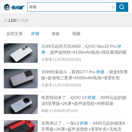
共
1100
个结果
全部文章
评测
体验
视频
3199元起的天玑9400，iQOO Neo10 Pro
评
测
：超声波指纹+6100mAh电池+现役最强的频
闪控制
方查理
11月26日5月10日
3599结束战斗，真我GT7 Pro
评测
：骁龙8至尊
版+超省电三星屏+6500mAh电池+潜望长焦
方查理
11月07日5月10日
电竞味回来了，iQOO 13
评测
：3999元起的骁
龙8至尊版+2K屏+超声波指纹+对称双扬
布朗
11月06日5月10日
友商承让了，一加13
评测
：4499元起的骁龙8
至尊版+2K屏+超声波指纹+潜望长焦+无线充