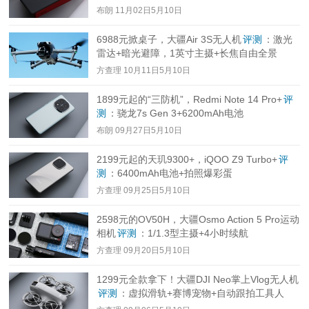
布朗
11月02日5月10日
6988元掀桌子，大疆Air 3S无人机
评测
：激光
雷达+暗光避障，1英寸主摄+长焦自由全景
方查理
10月11日5月10日
1899元起的“三防机”，Redmi Note 14 Pro+
评
测
：骁龙7s Gen 3+6200mAh电池
布朗
09月27日5月10日
2199元起的天玑9300+，iQOO Z9 Turbo+
评
测
：6400mAh电池+拍照爆彩蛋
方查理
09月25日5月10日
2598元的OV50H，大疆Osmo Action 5 Pro运动
相机
评测
：1/1.3型主摄+4小时续航
方查理
09月20日5月10日
1299元全款拿下！大疆DJI Neo掌上Vlog无人机
评测
：虚拟滑轨+赛博宠物+自动跟拍工具人