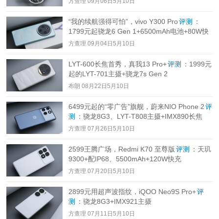
方查理
09月06日5月10日
“我的续航强得可怕”，vivo Y300 Pro
评测
：
1799元起骁龙6 Gen 1+6500mAh电池+80W快
充
方查理
09月04日5月10日
LYT-600长焦首秀，真我13 Pro+
评测
：1999元
起的LYT-701主摄+骁龙7s Gen 2
布朗
08月22日5月10日
6499元起的“零广告”旗舰，蔚来NIO Phone 2
评
测
：骁龙8G3、LYT-T808主摄+IMX890长焦
方查理
07月26日5月10日
2599王腾广场，Redmi K70 至尊版
评测
：天玑
9300+配IP68、5500mAh+120W快充
方查理
07月20日5月10日
2899元用超声波指纹，iQOO Neo9S Pro+
评
测
：骁龙8G3+IMX921主摄
方查理
07月11日5月10日