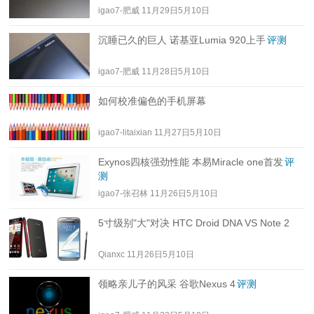
igao7-肥威
11月29日5月10日
沉睡已久的巨人 诺基亚Lumia 920上手
评测
igao7-肥威
11月28日5月10日
如何校准偏色的手机屏幕
igao7-litaixian
11月27日5月10日
Exynos四核强劲性能 本易Miracle one首发
评
测
igao7-张召林
11月26日5月10日
5寸级别"大"对决 HTC Droid DNA VS Note 2
Qianxc
11月26日5月10日
领略亲儿子的风采 谷歌Nexus 4
评测