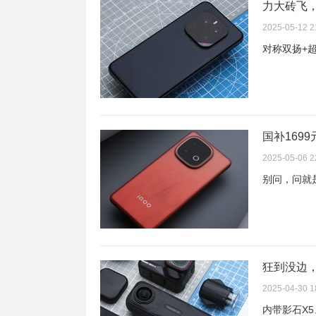
力大砖飞，荣
2025-05-12 2
对称双扬+超
国补1699元
2025-05-06 2
别问，问就
狂到没边，I
2025-04-30 1
内带影石X5、