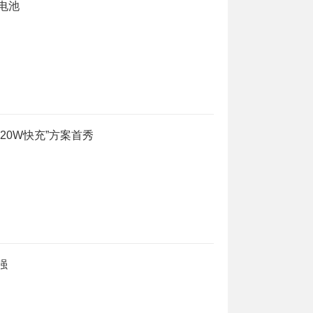
h电池
+120W快充”方案首秀
强