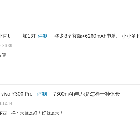
起小直屏，一加13T
评测
：骁龙8至尊版+6260mAh电池，小小的
2:36:39
方便
vo Y300 Pro+
评测
：7300mAh电池是怎样一种体验
1:12:44
东西一样：大就是好！好就是大！