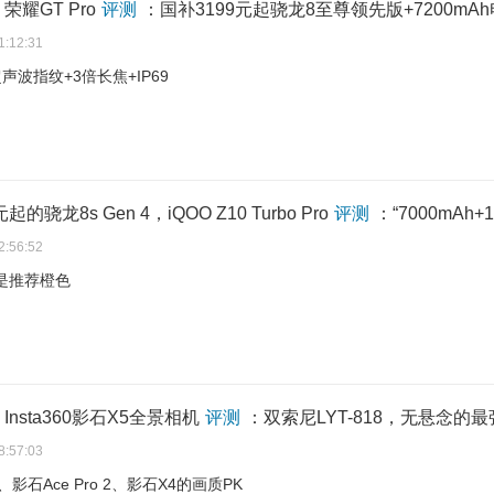
耀GT Pro
评测
：国补3199元起骁龙8至尊领先版+7200mA
1:12:31
声波指纹+3倍长焦+IP69
起的骁龙8s Gen 4，​iQOO Z10 Turbo Pro
评测
：“7000mAh
2:56:52
是推荐橙色
nsta360影石X5全景相机
评测
：双索尼LYT-818，无悬念的最
8:57:03
影石Ace Pro 2、影石X4的画质PK