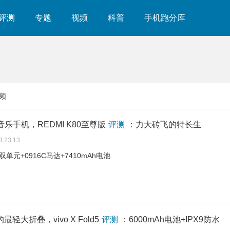
评测
专题
视频
科普
手机跑分库
频
音乐手机，REDMI K80至尊版
评测
：力大砖飞的特长生
3:23:13
双单元+0916C马达+7410mAh电池
最轻大折叠，vivo X Fold5
评测
：6000mAh电池+IPX9防水