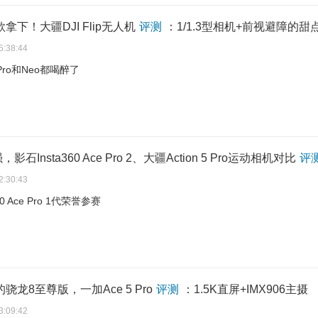
款拿下！大疆DJI Flip无人机
评测
：1/1.3型相机+前视避障的甜
5:38:44
 Pro和Neo都喝醉了
石Insta360 Ace Pro 2、大疆Action 5 Pro运动相机对比
评
2:30:43
60 Ace Pro 1代荣誉参赛
的骁龙8至尊版，一加Ace 5 Pro
评测
：1.5K直屏+IMX906主摄
3:09:42