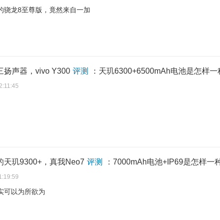
的骁龙8至尊版，竟然来自一加
三扬声器，vivo Y300
评测
：天玑6300+6500mAh电池是怎样
2:11:45
的天玑9300+，真我Neo7
评测
：7000mAh电池+IP69是怎样
1:19:59
实可以为所欲为