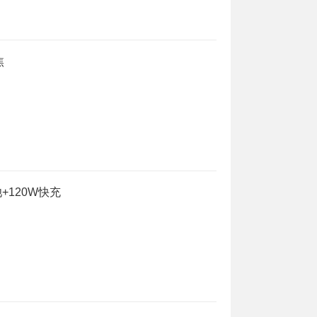
焦
池+120W快充