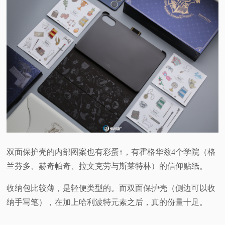
双面保护壳的内部图案也有彩蛋↑，有霍格华兹4个学院（格
兰芬多、赫奇帕奇、拉文克劳与斯莱特林）的信仰贴纸。
收纳包比较薄，是轻便类型的。而双面保护壳（侧边可以收
纳手写笔），在加上哈利波特元素之后，真的份量十足。