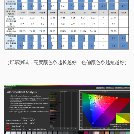
（屏幕测试，亮度颜色条越长越好，色偏颜色条越短越好）