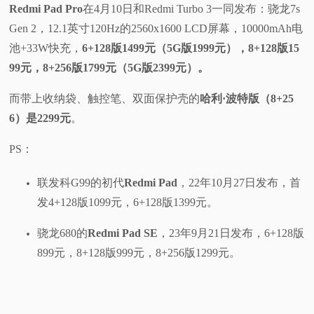
Redmi Pad Pro
在4月10日和Redmi Turbo 3一同发布：骁龙7s
视
Gen 2，12.1英寸120Hz的2560x1600 LCD屏幕，10000mAh电
池+33W快充，
6+128版1499元（5G版1999元），8+128版15
频
99元，8+256版1799元（5G版2399元）。
科
而带上收纳袋、触控笔、双面保护壳的
哈利·波特版（8+25
6）是2299元
。
普
PS：
体
联发科G99的初代
Redmi Pad
，22年10月27日发布，首
验
发4+128版1099元，6+128版1399元。
专
骁龙680的
Redmi Pad SE
，23年9月21日发布，6+128版
899元，8+128版999元，8+256版1299元。
题