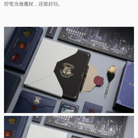
控笔当做魔杖，还挺好玩。