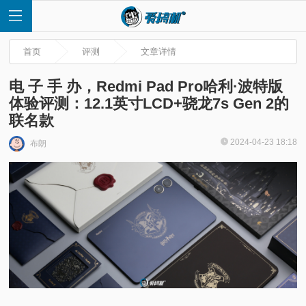
首页
评测
文章详情
电 子 手 办，Redmi Pad Pro哈利·波特版
体验评测：12.1英寸LCD+骁龙7s Gen 2的
联名款
首
2024-04-23 18:18
布朗
页
快
讯
评
测