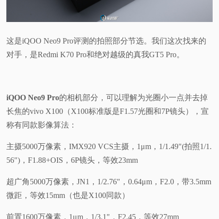
视
频
这是iQOO Neo9 Pro评测的拍照部分节选。我们这次找来的
对手，是Redmi K70 Pro和绝对越级的真我GT5 Pro。
科
普
iQOO Neo9 Pro
的相机部分，可以理解为光圈小一点并去掉
长焦的vivo X100（X100标准版是F1.57光圈和7P镜头），宣
体
称有同款影像算法：
验
主摄5000万像素，IMX920 VCS主摄，1μm，1/1.49"(拍照1/1.
56")，F1.88+OIS，6P镜头，等效23mm
专
超广角5000万像素，JN1，1/2.76"，0.64μm，F2.0，带3.5mm
题
微距，等效15mm（也是X100同款）
前置1600万像素，1μm，1/3.1"，F2.45，等效27mm