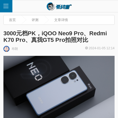
首页
评测
文章详情
3000元档PK，iQOO Neo9 Pro、Redmi
K70 Pro、真我GT5 Pro拍照对比
首
2024-01-05 12:14
布朗
页
快
讯
评
测