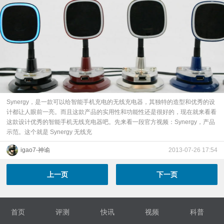
Synergy，是一款可以给智能手机充电的无线充电器，其独特的造型和优秀的设
计都让人眼前一亮。而且这款产品的实用性和功能性还是很好的，现在就来看看
这款设计优秀的智能手机无线充电器吧。先来看一段官方视频：Synergy，产品
示范。这个就是 Synergy 无线充
igao7-神谕
2013-07-26 17:54
上一页
下一页
首页
评测
快讯
视频
科普