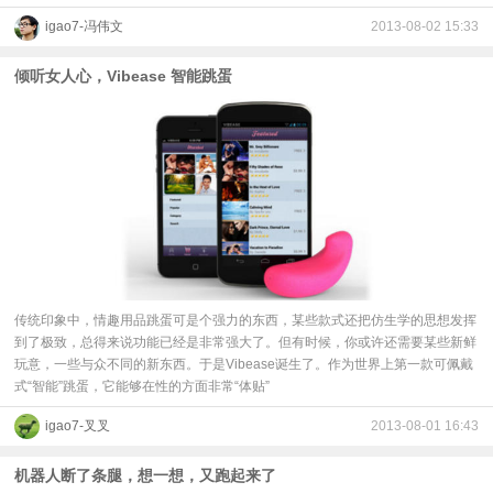
igao7-冯伟文
2013-08-02 15:33
倾听女人心，Vibease 智能跳蛋
传统印象中，情趣用品跳蛋可是个强力的东西，某些款式还把仿生学的思想发挥
到了极致，总得来说功能已经是非常强大了。但有时候，你或许还需要某些新鲜
玩意，一些与众不同的新东西。于是Vibease诞生了。作为世界上第一款可佩戴
式“智能”跳蛋，它能够在性的方面非常“体贴”
igao7-叉叉
2013-08-01 16:43
机器人断了条腿，想一想，又跑起来了