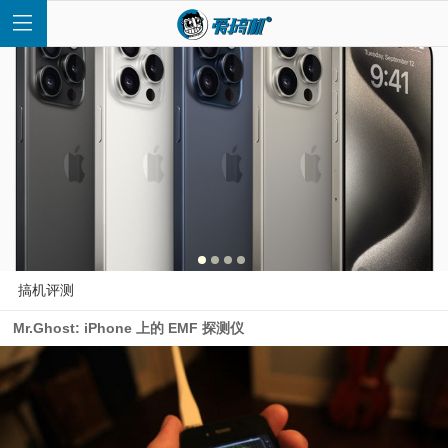
首
页
快
搞机评测
Mr.Ghost: iPhone 上的 EMF 探测仪
讯
评
测