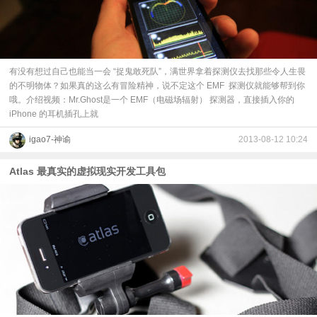
视
频
有没有想过自己也能当一会 “捉鬼敢死队”，满世界拿着探测仪去找那些令人生畏
的不明物体？如果真的这么有冒险精神，说不定这个 EMF 探测仪就能够帮到你
科
哦。介绍视频：Mr.Ghost是一个 EMF（电磁场辐射） 探测器，直接插入你的
iPhone 的耳机插孔上就
普
igao7-神谕
2013-08-12 10:24
体
Atlas 最真实的虚拟现实开发工具包
验
专
题