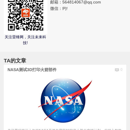
邮箱：
564814067@qq.com
微信：
约!
视
频
关注雷锋网，关注未来科
科
技!
普
TA的文章
体
NASA测试3D打印火箭部件
0
验
专
题