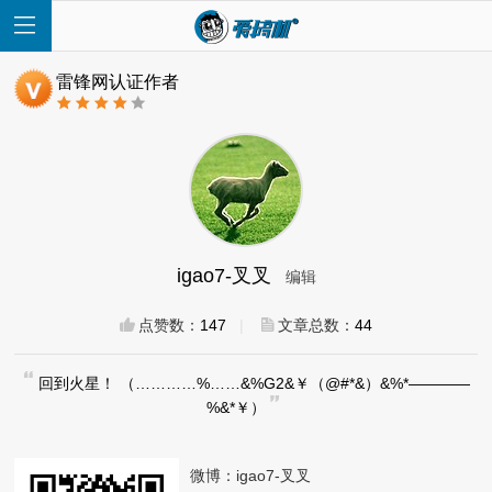
雷锋网认证作者
首
页
igao7-叉叉
编辑
快
点赞数：
147
|
文章总数：
44
讯
回到火星！ （…………%……&%G2&￥（@#*&）&%*————
%&*￥）
评
测
微博：
igao7-叉叉