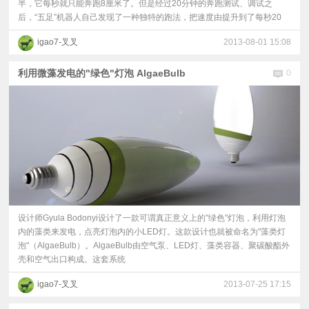
半，它每秒就只能奔跑8厘米了。但是经过20分钟的奔跑测试、调试之
后，“五足”机器人自己发现了一种独特的跑法，把速度由提升到了每秒20
igao7-叉叉
2013-08-01 15:08
利用微藻发电的"绿色"灯泡 AlgaeBulb
0
设计师Gyula Bodonyi设计了一款可谓真正意义上的"绿色"灯泡，利用灯泡
内的藻类来发电，点亮灯泡内的小LED灯。这款设计也就被命名为"藻类灯
泡"（AlgaeBulb）。AlgaeBulb由空气泵、LED灯、藻类容器、聚碳酸酯外
壳和空气出口构成。这套系统
igao7-叉叉
2013-07-25 17:15