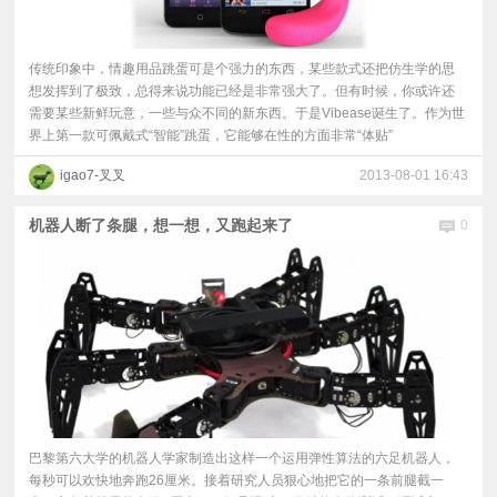
传统印象中，情趣用品跳蛋可是个强力的东西，某些款式还把仿生学的思
想发挥到了极致，总得来说功能已经是非常强大了。但有时候，你或许还
需要某些新鲜玩意，一些与众不同的新东西。于是Vibease诞生了。作为世
界上第一款可佩戴式“智能”跳蛋，它能够在性的方面非常“体贴”
igao7-叉叉
2013-08-01 16:43
机器人断了条腿，想一想，又跑起来了
0
巴黎第六大学的机器人学家制造出这样一个运用弹性算法的六足机器人，
每秒可以欢快地奔跑26厘米。接着研究人员狠心地把它的一条前腿截一