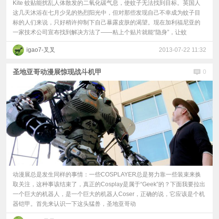
Kite 蚊贴能扰乱人体散发的二氧化碳气息，使蚊子无法找到目标。英国人
这几天沐浴在七月少见的热烈阳光中，但对那些发现自己不幸成为蚊子目
标的人们来说，只好稍许抑制下自己暴露皮肤的渴望。现在加利福尼亚的
一家技术公司宣布找到解决方法了——粘上个贴片就能“隐身”，让蚊
igao7-叉叉
2013-07-22 11:32
圣地亚哥动漫展惊现战斗机甲
0
动漫展总是发生同样的事情：一些COSPLAYER总是努力靠一些装束来换
取关注，这种事该结束了，真正的Cosplay是属于“Geek”的？下面我要拉出
一个巨大的机器人，是一个巨大的机器人Coser，正确的说，它应该是个机
器铠甲。首先来认识一下这头猛兽，圣地亚哥动