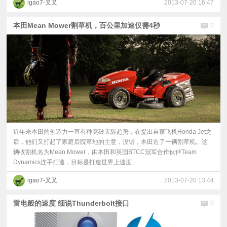
igao7-叉叉
2013-07-20 16:47
本田Mean Mower割草机，百公里加速仅需4秒
0
近年来本田的创造力一直有种突破天际趋势，在提出自家飞机Honda Jet之
后，他们又打起了家庭后院草地的主意，没错，本田造了一辆割草机。这
辆收割机名为Mean Mower，由本田和英国BTCC冠军合作伙伴Team
Dynamics连手打造，目标是打造世界上速度
igao7-叉叉
2013-07-20 13:44
雷电般的速度 细说Thunderbolt接口
0