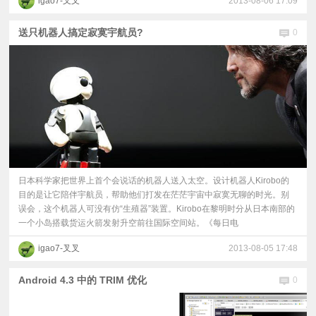
igao7-叉叉
2013-08-06 17:09
送只机器人搞定寂寞宇航员?
0
日本科学家把世界上首个会说话的机器人送入太空。设计机器人Kirobo的
目的是让它陪伴宇航员，帮助他们打发在茫茫宇宙中寂寞无聊的时光。别
误会，这个机器人可没有仿“生殖器”装置。Kirobo在黎明时分从日本南部的
一个小岛搭载货运火箭发射升空前往国际空间站。《每日电
igao7-叉叉
2013-08-05 17:48
Android 4.3 中的 TRIM 优化
0