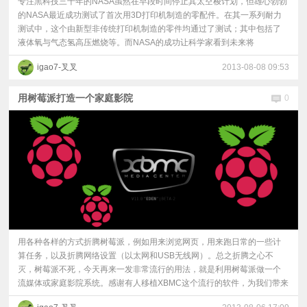
专注黑科技三十年的NASA虽然在早段时间停止其太空梭计划，但雄心勃勃
的NASA最近成功测试了首次用3D打印机制造的零配件。在其一系列耐力
测试中，这个由新型非传统打印机制造的零件均通过了测试；其中包括了
液体氧与气态氢高压燃烧等。而NASA的成功让科学家看到未来将
igao7-叉叉
2013-08-08 09:53
用树莓派打造一个家庭影院
0
用各种各样的方式折腾树莓派，例如用来浏览网页，用来跑日常的一些计
算任务，以及折腾网络设置（以太网和USB无线网）。总之折腾之心不
灭，树莓派不死，今天再来一发非常流行的用法，就是利用树莓派做一个
流媒体或家庭影院系统。感谢有人移植XBMC这个流行的软件，为我们带来