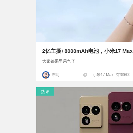
大家都果里果气了
布朗
小米17 Max
荣耀600
热评