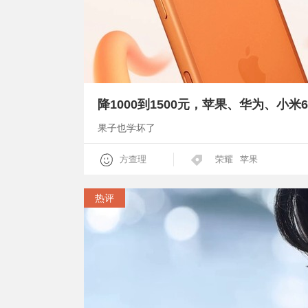
降1000到1500元，苹果、华为、小米61
果子也学坏了
方查理
荣耀
苹果
热评