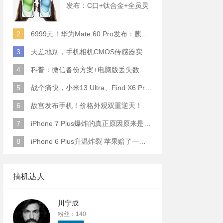
发布：C口+钛合金+全员灵
动岛+5倍潜望长焦
2
6999元！华为Mate 60 Pro发布：麒麟9000S+卫星通话 (附初步跑分)
3
天差地别，手机相机CMOS传感器实际面积对比
4
科普：微信备份方案+电脑版丢失数据恢复指南
5
战个痛快，小米13 Ultra、Find X6 Pro、vivo X90 Pro+、小米12SU拍照横评
6
故宫发布手机！价格外观双重逆天！
7
iPhone 7 Plus爆炸的真正原因原来是这样
8
iPhone 6 Plus升温炸裂 苹果赔了一部全新的
搞机达人
川宁成
粉丝：140