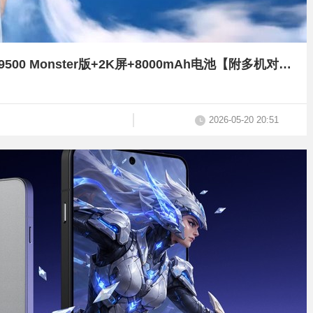
首销3799元起，iQOO 15T发布：天玑9500 Monster版+2K屏+8000mAh电池【附多机对比】
2026-05-20 20:51