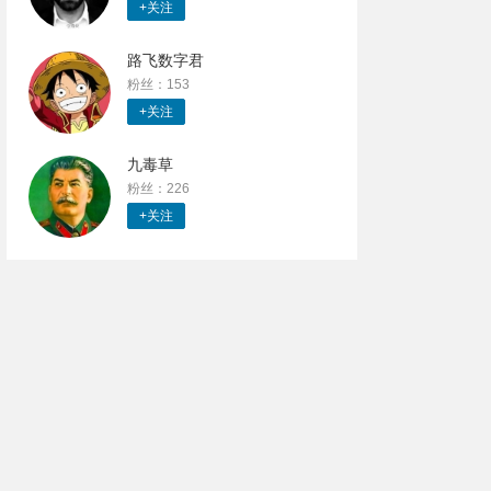
+关注
路飞数字君
粉丝：153
+关注
九毒草
粉丝：226
+关注