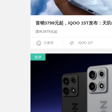
国补2879元起
方查理
iQOO 15T
热评