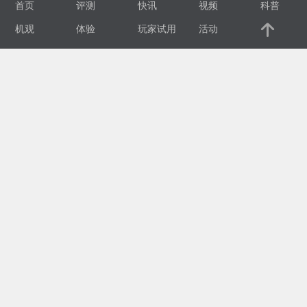
首页
评测
快讯
视频
科普
视
机观
体验
玩家试用
活动
频
科
普
体
验
专
题