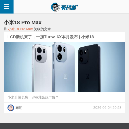
小米18 Pro Max
和
小米18 Pro Max
关联的文章
LCD新机来了，一加Turbo 6X本月发布 | 小米18 Pro Max、vivo X500 Pro Max相机爆料
首
页
快
讯
小米升级长焦，vivo升级超广角？
布朗
2026-06-04 20:53
评
测