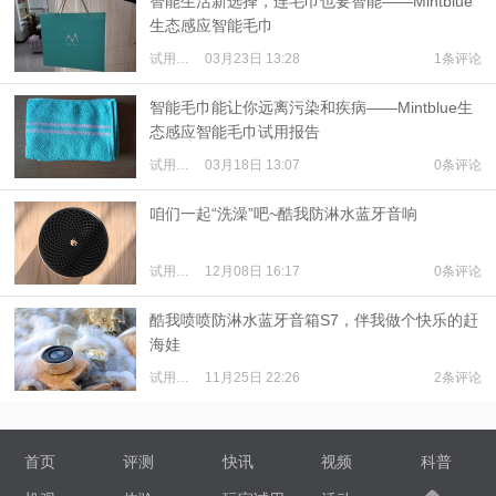
智能生活新选择，连毛巾也要智能——Mintblue
生态感应智能毛巾
试用体验
03月23日 13:28
1条评论
智能毛巾能让你远离污染和疾病——Mintblue生
态感应智能毛巾试用报告
试用体验
03月18日 13:07
0条评论
咱们一起“洗澡”吧~酷我防淋水蓝牙音响
试用体验
12月08日 16:17
0条评论
酷我喷喷防淋水蓝牙音箱S7，伴我做个快乐的赶
海娃
试用体验
11月25日 22:26
2条评论
首页
评测
快讯
视频
科普