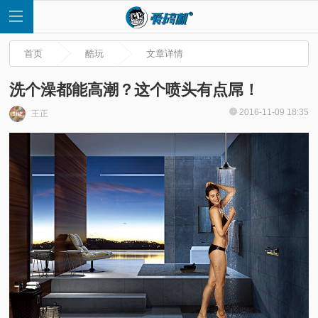
首页
酷玩
文章详情
洗个澡都能高潮？这个喷头有点屌！
2016-11-09 18:35
王正
首
页
快
讯
评
测