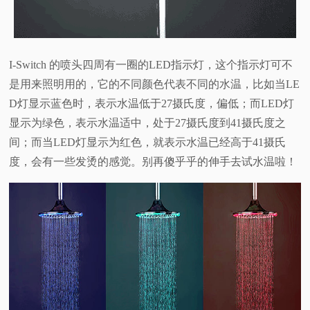
I-Switch 的喷头四周有一圈的LED指示灯，这个指示灯可不
是用来照明用的，它的不同颜色代表不同的水温，比如当LE
D灯显示蓝色时，表示水温低于27摄氏度，偏低；而LED灯
显示为绿色，表示水温适中，处于27摄氏度到41摄氏度之
间；而当LED灯显示为红色，就表示水温已经高于41摄氏
度，会有一些发烫的感觉。别再傻乎乎的伸手去试水温啦！