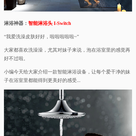
视
淋浴神器：
智能淋浴头 I-Switch
频
“我爱洗澡皮肤好好，啦啦啦啦啦~”
科
大家都喜欢洗澡澡，尤其对妹子来说，泡在浴室里的感觉再
普
好不过啦。
体
小编今天给大家介绍一款智能淋浴设备，让每个爱干净的妹
子在浴室里都能得到更美好的感受...
验
专
题