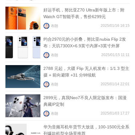
好运手机，努比亚Z70 Ultra新年版上市：附
Watch GT智能手表，售价6299元
2025/01/16 16:15
布朗
约合2970元的小折叠，努比亚nubia Flip 2发
布：天玑7300X+6.9英寸内屏+3英寸外屏
2025/01/15 11:11
布朗
2788 元起，大疆 Flip 无人机发布：1/1.3 型主
摄 + 前向避障 +31 分钟续航
2025/01/14 22:01
布朗
2899元，真我Neo7不良人限定版发布：国漫
典藏IP定制
2025/01/03 17:27
布朗
华为音频耳机年货节大放送，100-1500元全系
列爆款机型全场景推荐