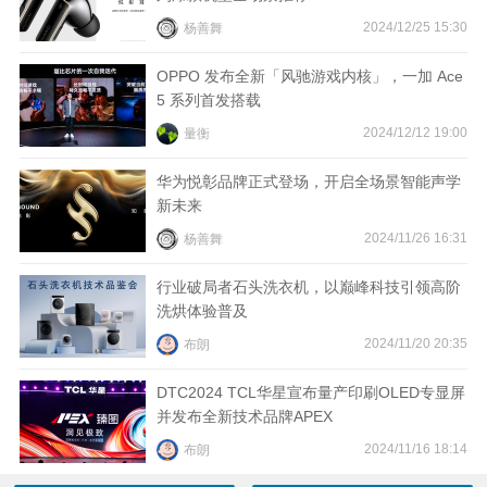
2024/12/25 15:30
杨善舞
OPPO 发布全新「风驰游戏内核」，一加 Ace
5 系列首发搭载
2024/12/12 19:00
量衡
华为悦彰品牌正式登场，开启全场景智能声学
新未来
2024/11/26 16:31
杨善舞
行业破局者石头洗衣机，以巅峰科技引领高阶
洗烘体验普及
2024/11/20 20:35
布朗
DTC2024 TCL华星宣布量产印刷OLED专显屏
并发布全新技术品牌APEX
2024/11/16 18:14
布朗