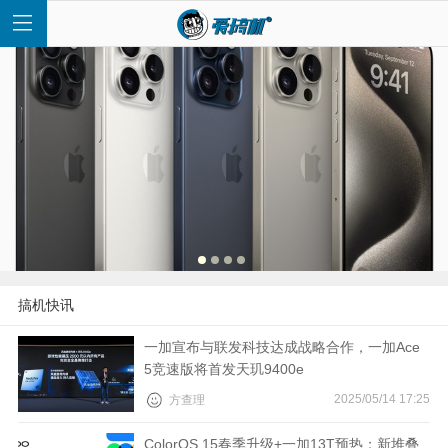
首
页
快
搞机快讯
讯
一加宣布与联发科技达成战略合作，一加Ace
5竞速版将首发天玑9400e
评
2025/05/14 17:25
方查理
测
ColorOS 15春季升级+一加13T预热：新堆叠