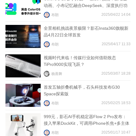
动画、小布记忆融合DeepSeek、深度执行功
视
能6月更新
2025/04/22 14:04
布朗
频
全景相机挑战夜景极限？影石Insta360旗舰新
品4月22日全球首发
科
2025/04/17 11:33
布朗
普
视频时代来临！传媒行业如何借助致态
TiPro9000实现飞跃？
体
2025/03/07 18:28
杨善舞
验
首发五轴折叠机械手，石头科技发布G30
Space探索版
专
2025/02/25 18:53
布朗
题
999元，影石AI手机稳定器Flow 2 Pro发布：
接入苹果DockKit，可调用iPhone长焦+多主体
追踪
2025/01/17 10:47
布朗