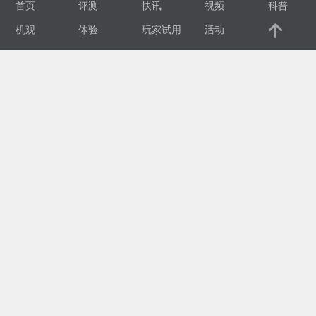
首页
评测
快讯
视频
科普
视
机观
体验
玩家试用
活动
频
科
普
体
验
专
题