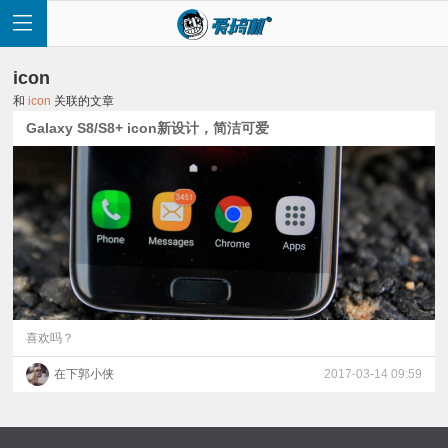
icon
和
icon
关联的文章
Galaxy S8/S8+ icon新设计，简洁可爱
首
页
快
讯
喜欢吗？
在下郭小侠
2017-03-14 09:59
评
测