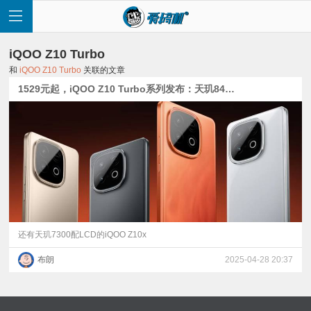
iQOO Z10 Turbo
和
iQOO Z10 Turbo
关联的文章
1529元起，iQOO Z10 Turbo系列发布：天玑8400+7620mAh电池，骁龙8s Gen 4+7000mAh电池
首
页
快
讯
还有天玑7300配LCD的iQOO Z10x
布朗
2025-04-28 20:37
评
测