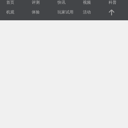
首页
评测
快讯
视频
科普
视
机观
体验
玩家试用
活动
频
科
普
体
验
专
题