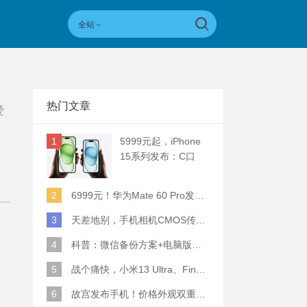
全站
热门文章
爱
1
5999元起，iPhone
15系列发布：C口
+钛合金+全员灵动岛
+5倍潜望长焦
2
6999元！华为Mate 60 Pro发布：麒麟9000S+卫星通话 (附初步跑分)
3
天差地别，手机相机CMOS传感器实际面积对比
4
科普：微信备份方案+电脑版丢失数据恢复指南
5
战个痛快，小米13 Ultra、Find X6 Pro、vivo X90 Pro+、小米12SU拍照横评
6
故宫发布手机！价格外观双重逆天！