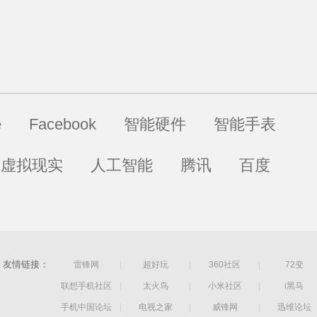
e
Facebook
智能硬件
智能手表
虚拟现实
人工智能
腾讯
百度
友情链接：
雷锋网
|
超好玩
|
360社区
|
72变
联想手机社区
|
太火鸟
|
小米社区
|
i黑马
手机中国论坛
|
电视之家
|
威锋网
|
迅维论坛