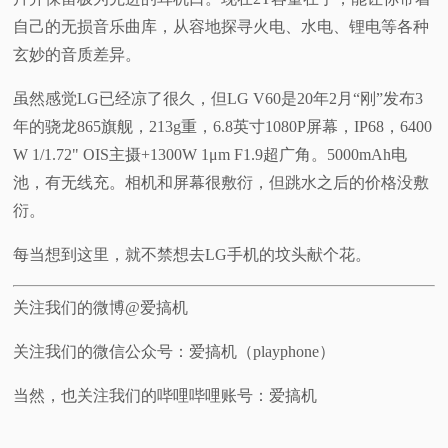
自己的无损音乐曲库，从容地探寻火电、水电、锂电等各种
玄妙的音质差异。
虽然感觉LG已经凉了很久，但LG V60是20年2月“刚”发布3
年的骁龙865旗舰，213g重，6.8英寸1080P屏幕，IP68，6400
W 1/1.72" OIS主摄+1300W 1μm F1.9超广角。5000mAh电
池，有无线充。相机和屏幕很敷衍，但跳水之后的价格没敷
衍。
每当想到这里，就不禁想去LG手机的坟头献个花。
关注我们的微博@爱搞机
关注我们的微信公众号：爱搞机（playphone）
当然，也关注我们的哔哩哔哩账号：爱搞机