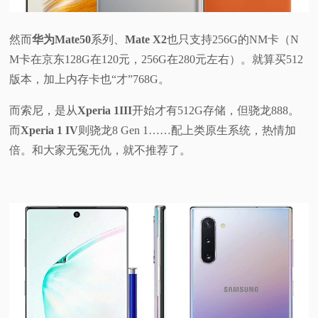
然而
华为Mate50
系列、
Mate X2
也只支持256G的NM卡（N
M卡在京东128G在120元，256G在280元左右）。就算买512
版本，加上内存卡也“才”768G。
而索尼，是从
Xperia 1III
开始才有512G存储，但骁龙888。
而
Xperia 1 IV
则骁龙8 Gen 1……配上类原生系统，热情加
倍。和大家无冤无仇，就不推荐了。