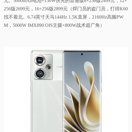
元。5000mAh电池+150W快充的普通版8+256版2499元，12+
256版2699元，16+256版2899元（焊门员的盗门员，打得K60
找不着北。6.74英寸天马144Hz 1.5K直屏，2160Hz高频PW
M，5000W IMX890 OIS主摄+800W战术超广角）