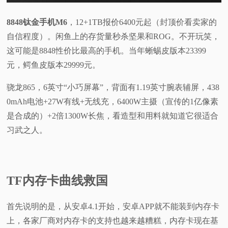
8848钛金手机M6
，12+1TB报价6400元起（封顶价看卖家的
自信程度）。闲鱼上的存货量秒杀坚果和ROG。不开玩笑，
这可能是8848性价比最高的手机。当年蜥蜴皮版本23399
元，鳄鱼皮版本29999元。
骁龙865，6英寸“小巧屏幕”，背面有1.19英寸腕表辅屏，438
0mAh电池+27W有线+无线充，6400W主摄（宣传的1亿像素
是合成的）+2倍1300W长焦，看造型和用料就知道它很适合
习武之人。
TF内存卡曲线救国
首先说明的是，从安卓4.1开始，安卓APP就不能装到内存卡
上，各家厂商对内存卡的支持也越来越糟糕，内存卡现在基