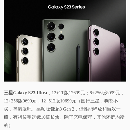
三星Galaxy S23 Ultra
，12+1T版12699元；8+256版8999元，
12+256版9699元，12+512版10699元（国行三星，狗都不
买，等港版吧。高频版骁龙8 Gen 2，但性能释放和游戏一
般，有祖传望远镜10倍长焦。除了充电保守，其他还挺均衡
的）