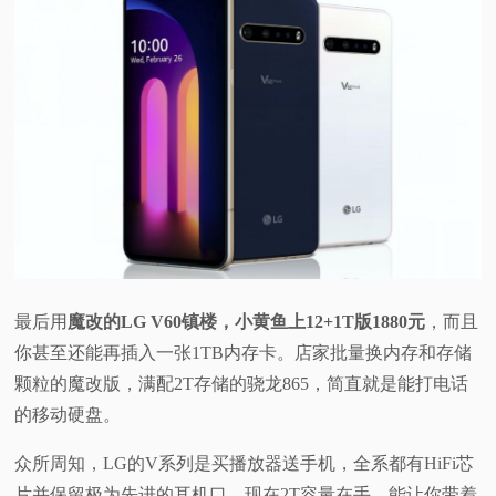
最后用
魔改的LG V60镇楼，小黄鱼上12+1T版1880元
，而且
你甚至还能再插入一张1TB内存卡。店家批量换内存和存储
颗粒的魔改版，满配2T存储的骁龙865，简直就是能打电话
的移动硬盘。
众所周知，LG的V系列是买播放器送手机，全系都有HiFi芯
片并保留极为先进的耳机口。现在2T容量在手，能让你带着