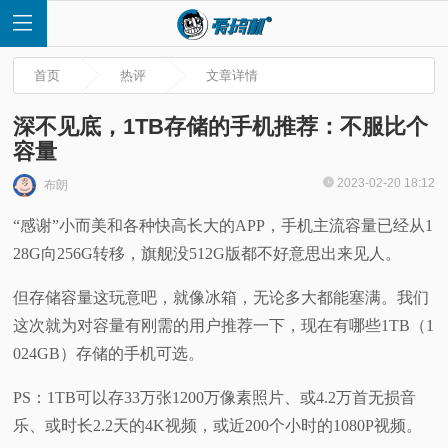
首页
热评
文章详情
深不见底，1TB存储的手机推荐：不服比个
容量
首
2023-02-20 18:12
布朗
“感谢”小而美和各种快高长大的APP，手机主流容量已经从1
页
28G向256G转移，旗舰没512G版都不好意思出来见人。
快
但存储容量这玩意吧，就像冰箱，无论多大都能塞满。我们
这次就为对容量有刚需的用户推荐一下，现在有哪些1TB（1
讯
024GB）存储的手机可选。
评
PS：1TB可以存33万张1200万像素照片、或4.2万首无损音
乐、或时长2.2天的4K视频，或近200个小时的1080P视频。
测