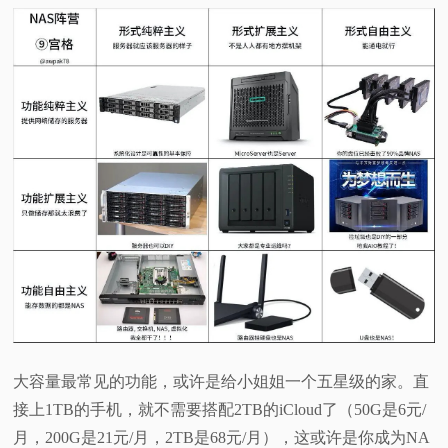
视
频
科
普
体
验
专
大容量最常见的功能，或许是给小姐姐一个五星级的家。直
题
接上1TB的手机，就不需要搭配2TB的iCloud了（50G是6元/
月，200G是21元/月，2TB是68元/月），这或许是你成为NA