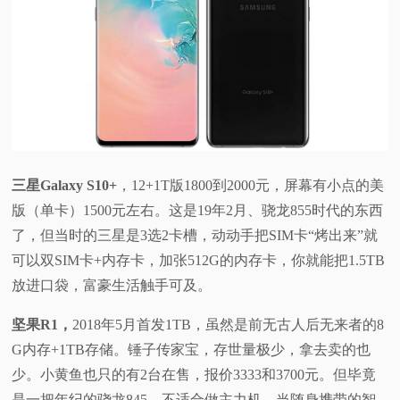
三星Galaxy S10+
，12+1T版1800到2000元，屏幕有小点的美
版（单卡）1500元左右。这是19年2月、骁龙855时代的东西
了，但当时的三星是3选2卡槽，动动手把SIM卡“烤出来”就
可以双SIM卡+内存卡，加张512G的内存卡，你就能把1.5TB
放进口袋，富豪生活触手可及。
坚果R1，
2018年5月首发1TB，虽然是前无古人后无来者的8
G内存+1TB存储。锤子传家宝，存世量极少，拿去卖的也
少。小黄鱼也只的有2台在售，报价3333和3700元。但毕竟
是一把年纪的骁龙845，不适合做主力机，当随身携带的智