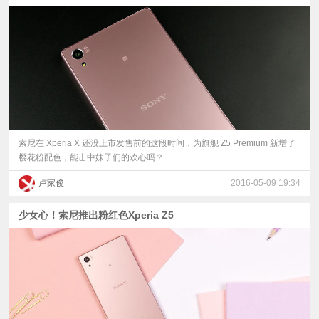
视
频
科
普
索尼在 Xperia X 还没上市发售前的这段时间，为旗舰 Z5 Premium 新增了
樱花粉配色，能击中妹子们的欢心吗？
体
卢家俊
2016-05-09 19:34
验
少女心！索尼推出粉红色Xperia Z5
专
题