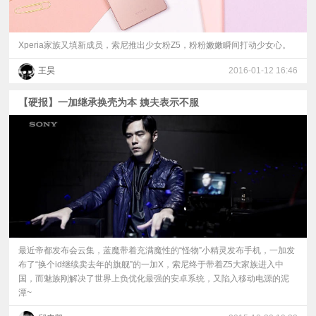
Xperia家族又填新成员，索尼推出少女粉Z5，粉粉嫩嫩瞬间打动少女心。
王昊
2016-01-12 16:46
【硬报】一加继承换壳为本 姨夫表示不服
最近帝都发布会云集，蓝魔带着充满魔性的“怪物”小精灵发布手机，一加发
布了“换个id继续卖去年的旗舰”的一加X，索尼终于带着Z5大家族进入中
国，而魅族刚解决了世界上负优化最强的安卓系统，又陷入移动电源的泥
潭~