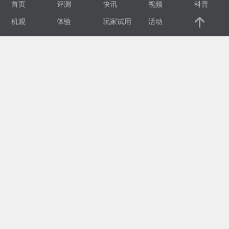
首页
评测
快讯
视频
科普
视
机观
体验
玩家试用
活动
频
科
普
体
验
专
题