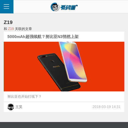
Z19
和
Z19
关联的文章
5000mAh超强续航？努比亚N3悄然上架
首
页
快
讯
努比亚也开始打线下？
王昊
2018-03-19 14:31
评
测