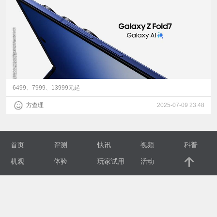
视
频
科
普
6499、7999、13999元起
方查理
2025-07-09 23:48
体
验
首页
评测
快讯
视频
科普
专
机观
体验
玩家试用
活动
题