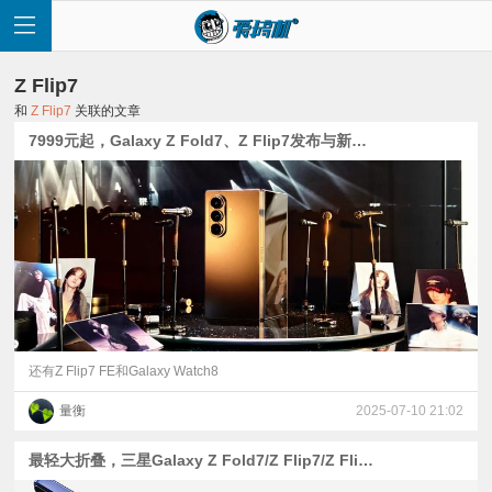
Z Flip7
和
Z Flip7
关联的文章
7999元起，Galaxy Z Fold7、Z Flip7发布与新机上手：215克的玻璃后盖大折叠
首
页
快
讯
还有Z Flip7 FE和Galaxy Watch8
量衡
2025-07-10 21:02
评
最轻大折叠，三星Galaxy Z Fold7/Z Flip7/Z Flip7 FE正式发布
测