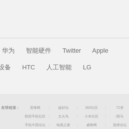
华为
智能硬件
Twitter
Apple
设备
HTC
人工智能
LG
友情链接：
雷锋网
|
超好玩
|
360社区
|
72变
联想手机社区
|
太火鸟
|
小米社区
|
i黑马
手机中国论坛
|
电视之家
|
威锋网
|
迅维论坛