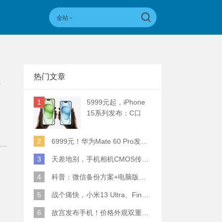
全站
热门文章
是
1
5999元起，iPhone
15系列发布：C口
+钛合金+全员灵动岛
+5倍潜望长焦
2
6999元！华为Mate 60 Pro发布：麒麟9000S+卫星通话 (附初步跑分)
3
天差地别，手机相机CMOS传感器实际面积对比
4
科普：微信备份方案+电脑版丢失数据恢复指南
5
战个痛快，小米13 Ultra、Find X6 Pro、vivo X90 Pro+、小米12SU拍照横评
6
故宫发布手机！价格外观双重逆天！