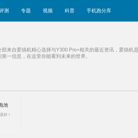
评测
专题
视频
科普
手机跑分库
全部来自爱搞机精心选择与
Y300 Pro+
相关的最近资讯，爱搞机
的第一信息，在这里你能看到未来的世界。
h电池
是好！