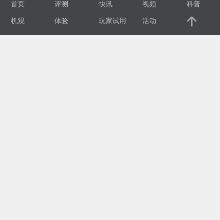
首页
评测
快讯
视频
科普
视
机观
体验
玩家试用
活动
频
科
普
体
验
专
题