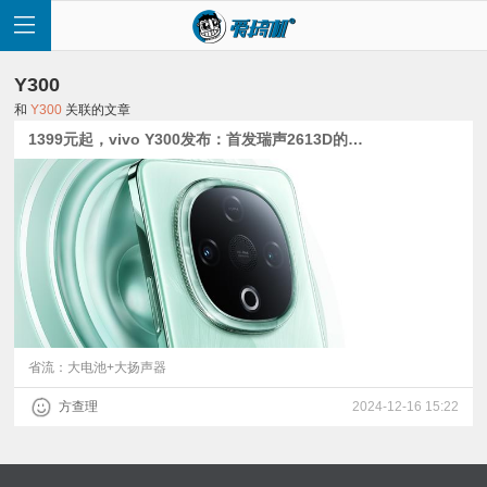
Y300
和
Y300
关联的文章
1399元起，vivo Y300发布：首发瑞声2613D的顶天外放，天玑6300+6500mAh电池
首
页
快
讯
省流：大电池+大扬声器
方查理
2024-12-16 15:22
评
测