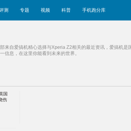
评测
专题
视频
科普
手机跑分库
部来自爱搞机精心选择与
Xperia Z2
相关的最近资讯，爱搞机是
一信息，在这里你能看到未来的世界。
，英国
2烧伤