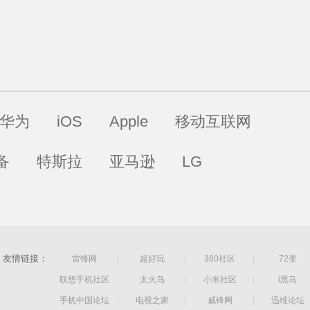
华为
iOS
Apple
移动互联网
备
特斯拉
亚马逊
LG
友情链接：
雷锋网
|
超好玩
|
360社区
|
72变
联想手机社区
|
太火鸟
|
小米社区
|
i黑马
手机中国论坛
|
电视之家
|
威锋网
|
迅维论坛