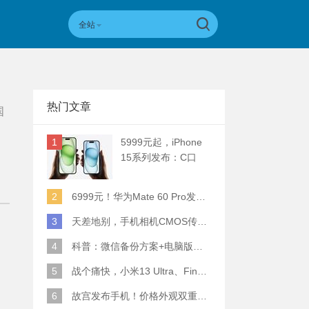
全站
热门文章
国
1
5999元起，iPhone
15系列发布：C口
+钛合金+全员灵动岛
+5倍潜望长焦
2
6999元！华为Mate 60 Pro发布：麒麟9000S+卫星通话 (附初步跑分)
3
天差地别，手机相机CMOS传感器实际面积对比
4
科普：微信备份方案+电脑版丢失数据恢复指南
5
战个痛快，小米13 Ultra、Find X6 Pro、vivo X90 Pro+、小米12SU拍照横评
6
故宫发布手机！价格外观双重逆天！