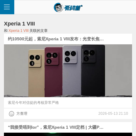
Xperia 1 VIII
和
Xperia 1 VIII
关联的文章
约10500元起，索尼Xperia 1 VIII发布：光变长焦没了 | 小米17 Max官宣
首
页
快
讯
索尼今年对信徒的考核异常严格
方查理
2026-05-13 21:10
评
“我接受唔到lor”，索尼Xperia 1 VIII定档 | 大疆Pocket 4P解禁、影石Luna分离屏曝光
测