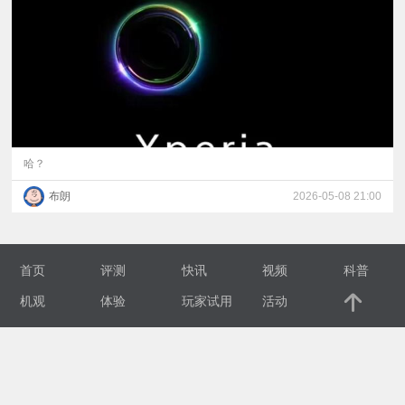
视
频
科
普
哈？
布朗
2026-05-08 21:00
体
验
首页
评测
快讯
视频
科普
专
机观
体验
玩家试用
活动
题