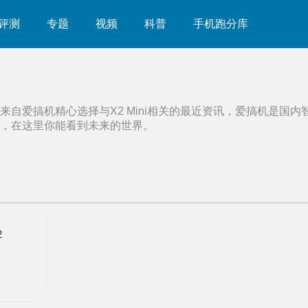
评测
专题
视频
科普
手机跑分库
来自爱搞机精心选择与
X2 Mini
相关的最近资讯，爱搞机是国内
，在这里你能看到未来的世界。
2
发布+真
3