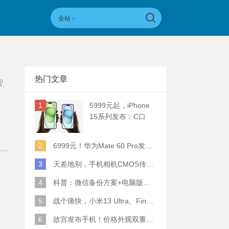
全站
热门文章
智
1
5999元起，iPhone
15系列发布：C口
+钛合金+全员灵动岛
+5倍潜望长焦
2
6999元！华为Mate 60 Pro发布：麒麟9000S+卫星通话 (附初步跑分)
3
天差地别，手机相机CMOS传感器实际面积对比
4
科普：微信备份方案+电脑版丢失数据恢复指南
5
战个痛快，小米13 Ultra、Find X6 Pro、vivo X90 Pro+、小米12SU拍照横评
6
故宫发布手机！价格外观双重逆天！