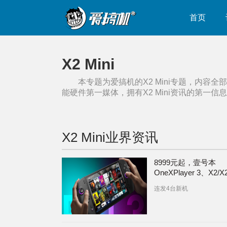
首页
X2 Mini
本专题为爱搞机的
X2 Mini
专题，内容全部
能硬件第一媒体，拥有
X2 Mini
资讯的第一信息
X2 Mini
业界资讯
8999元起，壹号本
OneXPlayer 3、X2/X
Mini、Apex Air掌机
连发4台新机
机实拍：英特尔Arc G
Extreme+外挂电池