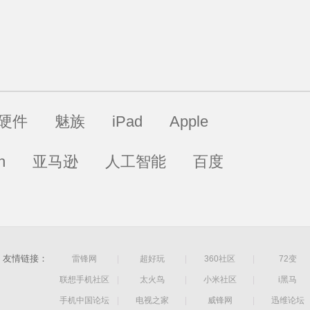
硬件
魅族
iPad
Apple
h
亚马逊
人工智能
百度
友情链接：
雷锋网
|
超好玩
|
360社区
|
72变
联想手机社区
|
太火鸟
|
小米社区
|
i黑马
手机中国论坛
|
电视之家
|
威锋网
|
迅维论坛