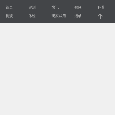
首页
评测
快讯
视频
科普
视
机观
体验
玩家试用
活动
频
科
普
体
验
专
题