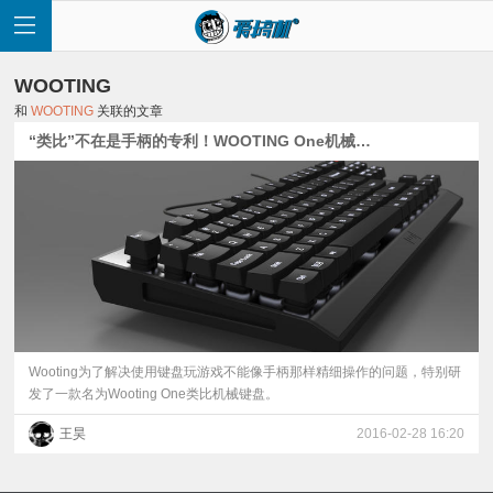
WOOTING
和
WOOTING
关联的文章
“类比”不在是手柄的专利！WOOTING One机械键盘发布
首
页
快
讯
Wooting为了解决使用键盘玩游戏不能像手柄那样精细操作的问题，特别研
发了一款名为Wooting One类比机械键盘。
评
王昊
2016-02-28 16:20
测