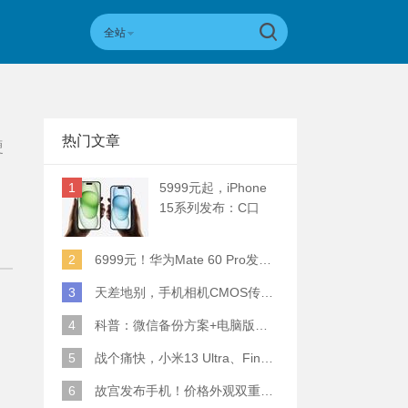
全站
热门文章
硬
1
5999元起，iPhone
15系列发布：C口
+钛合金+全员灵动岛
+5倍潜望长焦
2
6999元！华为Mate 60 Pro发布：麒麟9000S+卫星通话 (附初步跑分)
3
天差地别，手机相机CMOS传感器实际面积对比
4
科普：微信备份方案+电脑版丢失数据恢复指南
5
战个痛快，小米13 Ultra、Find X6 Pro、vivo X90 Pro+、小米12SU拍照横评
6
故宫发布手机！价格外观双重逆天！