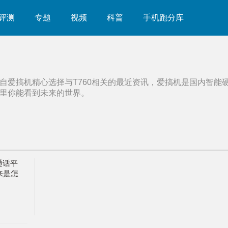
评测
专题
视频
科普
手机跑分库
自爱搞机精心选择与
T760
相关的最近资讯，爱搞机是国内智能
里你能看到未来的世界。
通话平
来是怎
云电脑