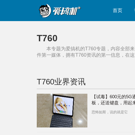
首页
T760
本专题为爱搞机的
T760
专题，内容全部来
件第一媒体，拥有
T760
资讯的第一信息，在这
T760
业界资讯
【试毒】600元的5G
板，还送键盘，用起
样一种体验？（中兴
恐怖如斯，说的就是它
W200DS）