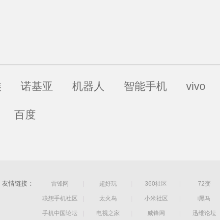
族
诺基亚
机器人
智能手机
vivo
百度
友情链接：
雷锋网
|
超好玩
|
360社区
|
72变
联想手机社区
|
太火鸟
|
小米社区
|
i黑马
手机中国论坛
|
电视之家
|
威锋网
|
迅维论坛