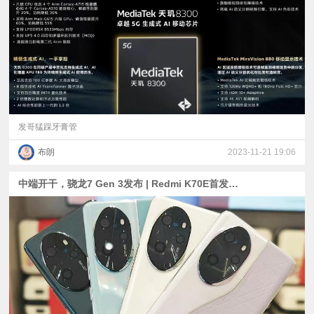
视
频
科
普
发哥猛踩牙膏管
布朗
2023-11-21 19:06
体
中端开干，骁龙7 Gen 3发布 | Redmi K70E首发？天玑8300跑分出炉 | 荣耀100系列真机现身
验
专
题