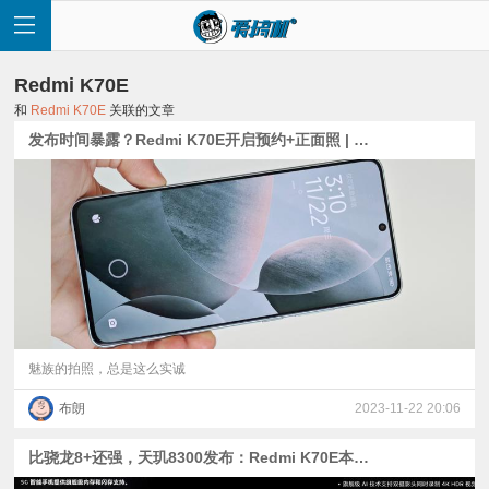
Redmi K70E
和
Redmi K70E
关联的文章
发布时间暴露？Redmi K70E开启预约+正面照 | 魅族21样张放出+安卓最大马达 | 真我官宣IMX890长焦
首
页
快
讯
魅族的拍照，总是这么实诚
布朗
2023-11-22 20:06
评
比骁龙8+还强，天玑8300发布：Redmi K70E本月首发 | 澎湃OS BL解锁的等级限制遭破解
测