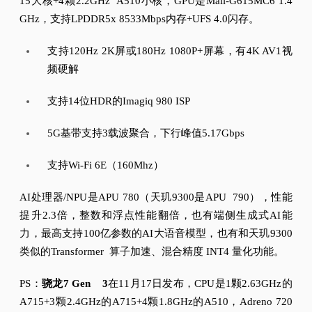
15大核+4颗2.2GHz A510小核，GPU是Mali-G615MC6 1.4
GHz，支持LPDDR5x 8533Mbps内存+UFS 4.0闪存。
支持120Hz 2K屏或180Hz 1080P+屏幕，有4K AV1视
频硬解
支持14位HDR的Imagiq 980 ISP
5G基带支持3载波聚合，下行峰值5.17Gbps
支持Wi-Fi 6E（160Mhz）
AI处理器/NPU是APU 780（天玑9300是APU 790），性能
提升2.3倍，整数和浮点性能翻倍，也有端侧生成式AI能
力，最高支持100亿参数的AI大语音模型，也有和天玑9300
类似的Transformer 算子加速、混合精度 INT4 量化功能。
PS：
骁龙7 Gen 3
在11月17日发布，CPU是1颗2.63GHz的
A715+3颗2.4GHz的A715+4颗1.8GHz的A510，Adreno 720