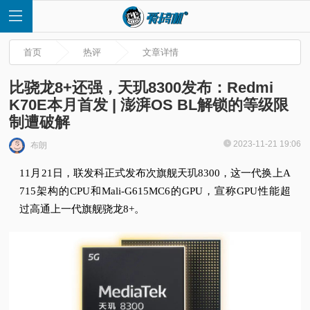
首页
热评
文章详情
比骁龙8+还强，天玑8300发布：Redmi
K70E本月首发 | 澎湃OS BL解锁的等级限
制遭破解
首
2023-11-21 19:06
布朗
页
11月21日，联发科正式发布次旗舰天玑8300，这一代换上A
715架构的CPU和Mali-G615MC6的GPU，宣称GPU性能超
快
过高通上一代旗舰骁龙8+。
讯
评
测