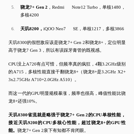
骁龙7+ Gen 2
，Redmi Note12 Turbo，单核1480，
多核4200
天玑8200，
iQOO Neo7 SE，单核1217，多核3866
天玑8300的假想敌应该是骁龙7+ Gen 2和骁龙8+，定位明显
高于骁龙7 Gen 3，所以有误踩牙膏管的既视感。
CPU没上A720有点可惜，但频率真的疯狂，4颗3.2GHz级别
的A715，多核性能直接干翻骁龙8+（骁龙8+是3.2GHz X2+
3x2.75GHz A710+2.0GHz A510）。
而这一代的GPU明显规模暴涨，频率也很高，峰值性能比骁
龙8+还强10%。
天玑8300省流就是略强于骁龙7+ Gen 2的CPU单核性能，
接近天玑9200的CPU多核心性能，超过骁龙8+的GPU性
能。
骁龙7+ Gen 2泉下有知都不肯闭眼。