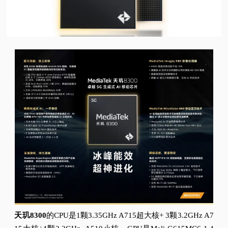
视
频
科
普
体
验
专
题
天玑8300
的CPU是1颗3.35GHz A715超大核+ 3颗3.2GHz A7