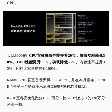
GPU。
天玑8300的
CPU宣称峰值性能提升20%，峰值功耗降低3
0%。
GPU性能提升60%，功耗降低55%。
内存速率提升3
3%，闪存读写速度提升100%。
Redmi K70E官宣首发天玑8300-Ultra，并在本月发布。
K70
E也是第一台搭载小米澎湃OS的联发科芯片机型。
K70E宣称安兔兔跑分152.6万分，比3GHz骁龙8+的130万分
还高一截。