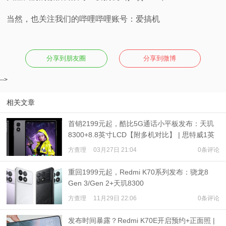
当然，也关注我们的哔哩哔哩账号：爱搞机
分享到朋友圈
分享到微博
-->
相关文章
首销2199元起，酷比5G通话小平板发布：天玑
8300+8.8英寸LCD【附多机对比】 | 思特威1英
寸旗舰发布
方查理
03月27日 21:04
0条评论
重回1999元起，Redmi K70系列发布：骁龙8
Gen 3/Gen 2+天玑8300
方查理
11月29日 22:06
0条评论
发布时间暴露？Redmi K70E开启预约+正面照 |