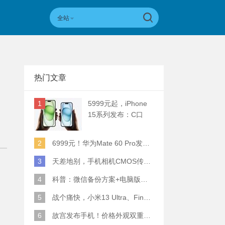
全站
热门文章
1
5999元起，iPhone
15系列发布：C口
+钛合金+全员灵动岛
+5倍潜望长焦
2
6999元！华为Mate 60 Pro发布：麒麟9000S+卫星通话 (附初步跑分)
3
天差地别，手机相机CMOS传感器实际面积对比
4
科普：微信备份方案+电脑版丢失数据恢复指南
5
战个痛快，小米13 Ultra、Find X6 Pro、vivo X90 Pro+、小米12SU拍照横评
6
故宫发布手机！价格外观双重逆天！