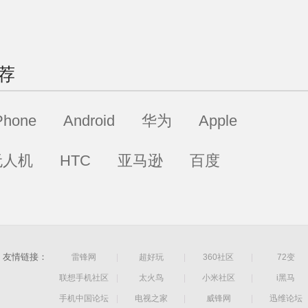
荐
Phone
Android
华为
Apple
无人机
HTC
亚马逊
百度
友情链接：
雷锋网
|
超好玩
|
360社区
|
72变
联想手机社区
|
太火鸟
|
小米社区
|
i黑马
手机中国论坛
|
电视之家
|
威锋网
|
迅维论坛