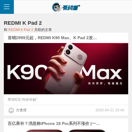
REDMI K Pad 2
和
REDMI K Pad 2
关联的文章
首销2999元起，REDMI K90 Max、K Pad 2发布【附荣耀WIN、iQOO 15U、红魔等多机对比】
首
页
快
讯
带300元“内存补贴”
方查理
2026-04-21 20:40
评
百亿果补？消息称iPhone 18 Pro系列不涨价 |一加Ace 6至尊版官图、REDMI K Pad 2配置公布
测