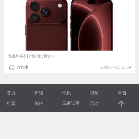
视
频
科
普
谁说苹果不打“性价比”牌的？
方查理
2026-04-15 20:39
体
验
首页
评测
快讯
视频
科普
专
机观
体验
玩家试用
活动
题