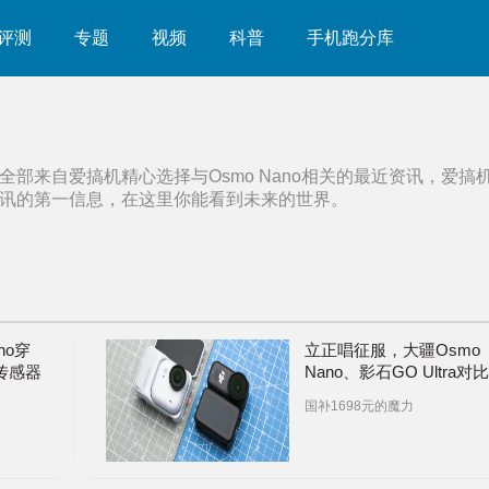
评测
专题
视频
科普
手机跑分库
全部来自爱搞机精心选择与
Osmo Nano
相关的最近资讯，爱搞
讯的第一信息，在这里你能看到未来的世界。
no穿
立正唱征服，大疆Osmo
型传感器
Nano、影石GO Ultra对比
评测：大战Action 5 Pro
国补1698元的魔力