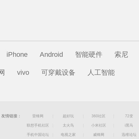
iPhone
Android
智能硬件
索尼
网
vivo
可穿戴设备
人工智能
友情链接：
雷锋网
|
超好玩
|
360社区
|
72变
联想手机社区
|
太火鸟
|
小米社区
|
i黑马
手机中国论坛
|
电视之家
|
威锋网
|
迅维论坛