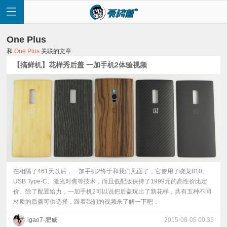
One Plus
和
One Plus
关联的文章
【搞鲜机】花样秀后盖 一加手机2体验视频
首
页
快
讯
在相隔了461天以后，一加手机2终于和我们见面了，它使用了骁龙810、
USB Type-C、激光对焦等技术，而且低配版保持了1999元的高性价比定
价。除了配置给力，一加手机2可以说把后盖玩出了新花样，共有五种不同
评
材质的后盖可供选择，跟着我们的视频来了解一下吧：
测
igao7-肥威
2015-08-05 00:35