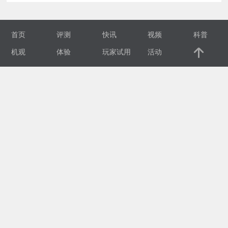
视
首页
评测
快讯
视频
科普
频
机观
体验
玩家试用
活动
科
普
体
验
专
题