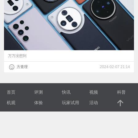
视
频
科
普
万万没想到
方查理
2024-02-07 21:14
体
验
首页
评测
快讯
视频
科普
专
机观
体验
玩家试用
活动
题