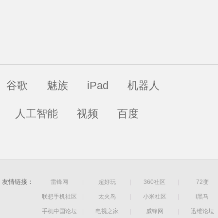
谷歌
魅族
iPad
机器人
人工智能
视频
百度
友情链接：
雷锋网
|
超好玩
|
360社区
|
72变
联想手机社区
|
太火鸟
|
小米社区
|
i黑马
手机中国论坛
|
电视之家
|
威锋网
|
迅维论坛