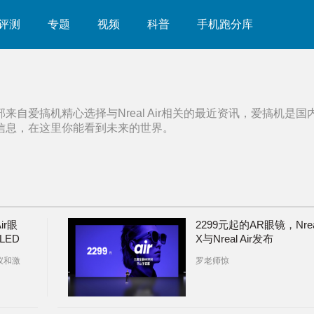
评测
专题
视频
科普
手机跑分库
部来自爱搞机精心选择与
Nreal Air
相关的最近资讯，爱搞机是国
信息，在这里你能看到未来的世界。
ir眼
2299元起的AR眼镜，Nrea
LED
X与Nreal Air发布
仪和激
罗老师惊