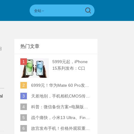
全站
热门文章
内
1
5999元起，iPhone
15系列发布：C口
+钛合金+全员灵动岛
+5倍潜望长焦
2
6999元！华为Mate 60 Pro发布：麒麟9000S+卫星通话 (附初步跑分)
l
3
天差地别，手机相机CMOS传感器实际面积对比
4
科普：微信备份方案+电脑版丢失数据恢复指南
5
战个痛快，小米13 Ultra、Find X6 Pro、vivo X90 Pro+、小米12SU拍照横评
6
故宫发布手机！价格外观双重逆天！