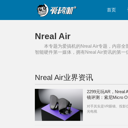
首页
Nreal Air
本专题为爱搞机的
Nreal Air
专题，内容全
智能硬件第一媒体，拥有
Nreal Air
资讯的第一
Nreal Air
业界资讯
2299元玩AR，Nreal A
镜评测：索尼Micro O
牛逼！
对手其实是VR眼镜、投影
光电视