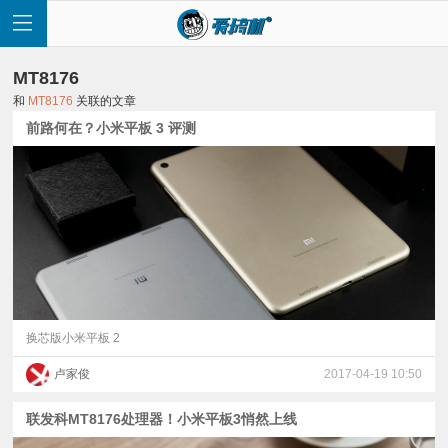
MT8176
和
MT8176
关联的文章
前路何在？小米平板 3 评测
首
页
快
讯
换芯版小米平板 2
卢家俊
2017-04-19 10:50
评
联发科MT8176处理器！小米平板3悄然上线
测