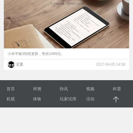
视
频
科
普
小米平板3悄然更新，售价1499元。
王昊
2017-04-05 14:58
体
验
首页
评测
快讯
视频
科普
专
机观
体验
玩家试用
活动
题