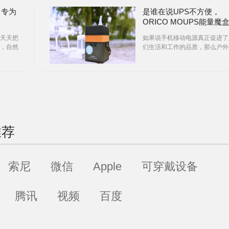
，专为
是谁在说UPS不方便，
ORICO MOUPS能量魔
让你随身携带一整天，所
天天把
如果说手机移动电源真正促进了
还是尽情的玩你的无人机
，自然
们生活和工作的品质，那么户外
是在摄
的电源则是人们实现户外休闲娱
的拓展。
推荐
索尼
微信
Apple
可穿戴设备
腾讯
视频
百度