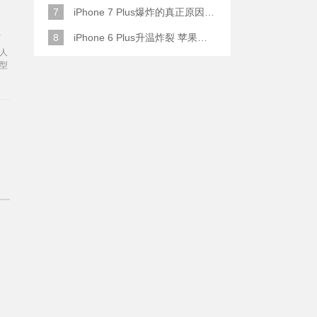
7
iPhone 7 Plus爆炸的真正原因原来是这样
盒
8
iPhone 6 Plus升温炸裂 苹果赔了一部全新的
以
人
吧
型
乐