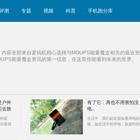
评测
专题
视频
科普
手机跑分库
，内容全部来自爱搞机精心选择与
MOUPS能量魔盒
相关的最近资
OUPS能量魔盒
资讯的第一信息，在这里你能看到未来的世界。
是户外
有了它，再也不用害怕没
起去旅
电..
的提
生活中，我们处处面临着停电的
斥着我
能，如生活中的停电，旅途时的
不开电
机没电，工作时笔记本没电等等
等，当我