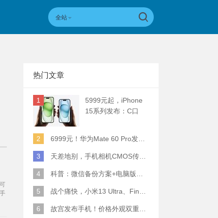
全站
热门文章
1
5999元起，iPhone
15系列发布：C口
+钛合金+全员灵动岛
+5倍潜望长焦
2
6999元！华为Mate 60 Pro发布：麒麟9000S+卫星通话 (附初步跑分)
3
天差地别，手机相机CMOS传感器实际面积对比
4
科普：微信备份方案+电脑版丢失数据恢复指南
可
5
战个痛快，小米13 Ultra、Find X6 Pro、vivo X90 Pro+、小米12SU拍照横评
手
等
6
故宫发布手机！价格外观双重逆天！