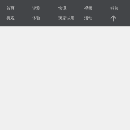
首页
评测
快讯
视频
科普
视
机观
体验
玩家试用
活动
频
科
普
体
验
专
题