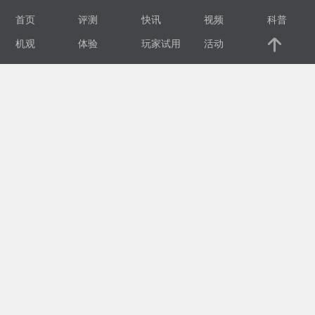
首页
评测
快讯
视频
科普
视
机观
体验
玩家试用
活动
频
科
普
体
验
专
题