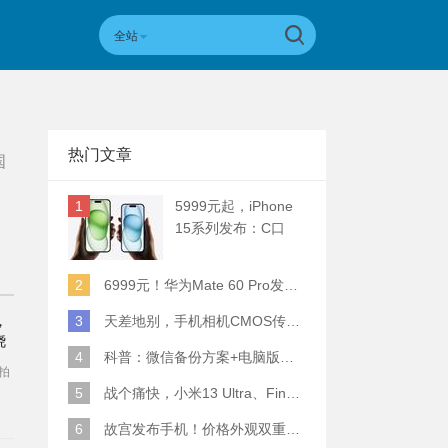
全站
热门文章
国
1
5999元起，iPhone
15系列发布：C口
+钛合金+全员灵动岛
+5倍潜望长焦
2
6999元！华为Mate 60 Pro发布：麒麟9000S+卫星通话 (附初步跑分)
，
3
天差地别，手机相机CMOS传感器实际面积对比
骁
4
科普：微信备份方案+电脑版丢失数据恢复指南
的拍
5
战个痛快，小米13 Ultra、Find X6 Pro、vivo X90 Pro+、小米12SU拍照横评
6
故宫发布手机！价格外观双重逆天！