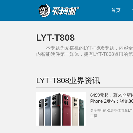
首页
LYT-T808
本专题为爱搞机的
LYT-T808
专题，内容全
内智能硬件第一媒体，拥有
LYT-T808
资讯的第
LYT-T808
业界资讯
6499元起，蔚来全新N
Phone 2发布：骁龙8
LYT-T808主摄+2.6倍
名字带T的双层晶体管版LYT-
IMX890长焦+IMX88
主摄
角