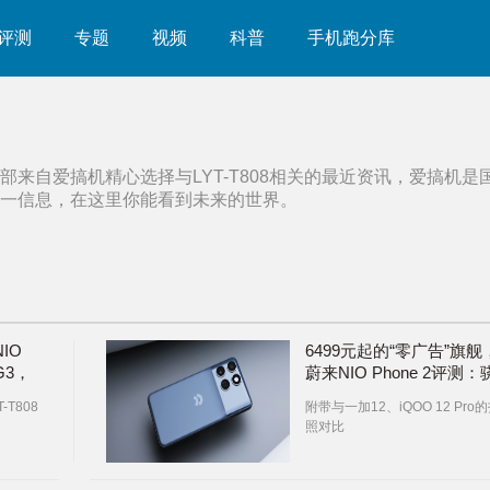
评测
专题
视频
科普
手机跑分库
部来自爱搞机精心选择与
LYT-T808
相关的最近资讯，爱搞机是
一信息，在这里你能看到未来的世界。
IO
6499元起的“零广告”旗舰
G3，
蔚来NIO Phone 2评测：
龙8G3、LYT-T808主摄
T808
附带与一加12、iQOO 12 Pro
2超广
+IMX890长焦
照对比