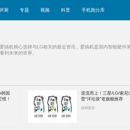
评测
专题
视频
科普
手机跑分库
爱搞机精心选择与
LG
相关的最近资讯，爱搞机是国内智能硬件
看到未来的世界。
ro韩国
逆流而上！三星/LG/索尼
可惜！
普“洋垃圾”老旗舰推荐
自得其乐