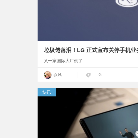
垃圾佬落泪！LG 正式宣布关停手机业
又一家国际大厂倒了
驭风
LG
快讯