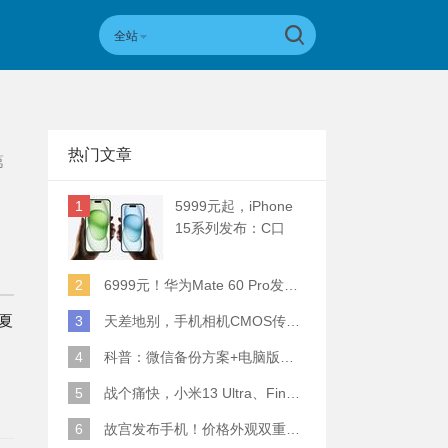
全站
热门文章
第
1
5999元起，iPhone
15系列发布：C口
+钛合金+全员灵动岛
+5倍潜望长焦
2
6999元！华为Mate 60 Pro发布：麒麟9000S+卫星通话 (附初步跑分)
/夏
3
天差地别，手机相机CMOS传感器实际面积对比
4
科普：微信备份方案+电脑版丢失数据恢复指南
5
战个痛快，小米13 Ultra、Find X6 Pro、vivo X90 Pro+、小米12SU拍照横评
6
故宫发布手机！价格外观双重逆天！