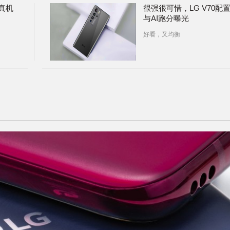
0真机
很强很可惜，LG V70配
与AI跑分曝光
好看，又均衡