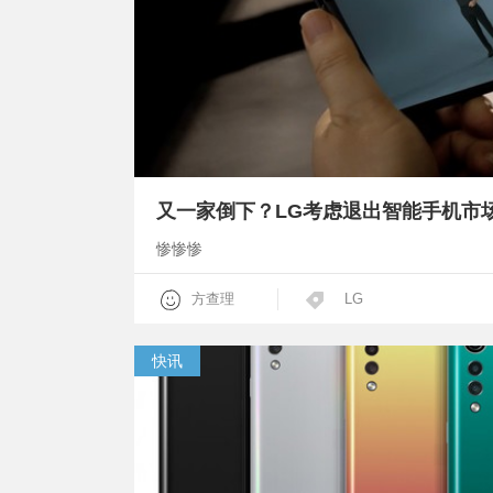
又一家倒下？LG考虑退出智能手机市
惨惨惨
方查理
LG
快讯