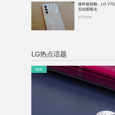
爆料被推翻，LG V7
实拍图曝光
样子也OK
LG
热点话题
快讯