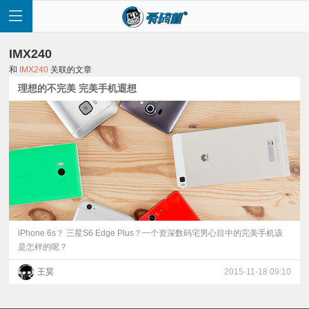
IMX240
和
IMX240
关联的文章
理想的不完美 完美手机遐想
首
页
快
讯
iPhone 6s？ 三星S6 Edge Plus？一个资深数码宅男心目中的完美手机该
是怎样的呢？
评
王昊
2015-11-18 09:10
测