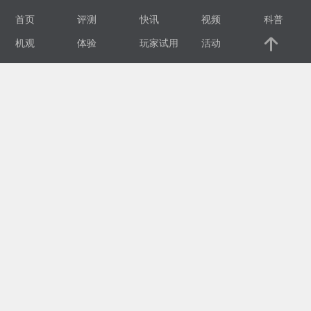
首页
评测
快讯
视频
科普
视
机观
体验
玩家试用
活动
频
科
普
体
验
专
题