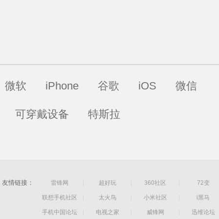
配合上
果将是
roi
微软
iPhone
谷歌
iOS
微信
可穿戴设备
特斯拉
友情链接：
雷锋网
|
超好玩
|
360社区
|
72变
联想手机社区
|
太火鸟
|
小米社区
|
i黑马
手机中国论坛
|
电视之家
|
威锋网
|
迅维论坛