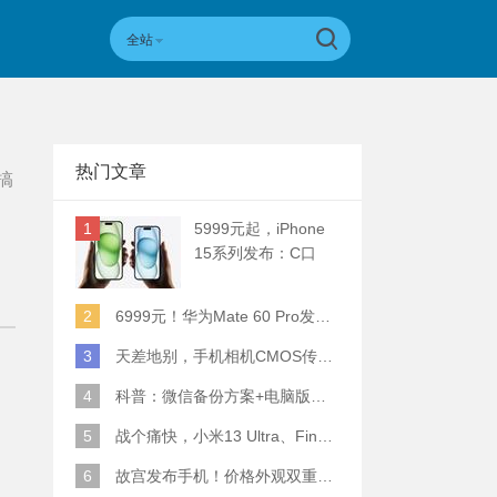
全站
热门文章
搞
1
5999元起，iPhone
15系列发布：C口
+钛合金+全员灵动岛
+5倍潜望长焦
2
6999元！华为Mate 60 Pro发布：麒麟9000S+卫星通话 (附初步跑分)
3
天差地别，手机相机CMOS传感器实际面积对比
4
科普：微信备份方案+电脑版丢失数据恢复指南
5
战个痛快，小米13 Ultra、Find X6 Pro、vivo X90 Pro+、小米12SU拍照横评
6
故宫发布手机！价格外观双重逆天！