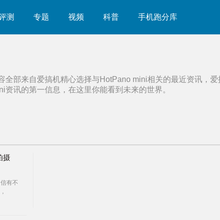
评测
专题
视频
科普
手机跑分库
容全部来自爱搞机精心选择与
HotPano mini
相关的最近资讯，爱
ni
资讯的第一信息，在这里你能看到未来的世界。
拍摄
头相信有不
，
广角、微
镜头看
，但它