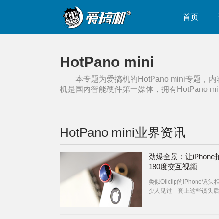
首页
HotPano mini
本专题为爱搞机的
HotPano mini
专题，内
机是国内智能硬件第一媒体，拥有
HotPano mi
HotPano mini
业界资讯
劲爆全景：让iPhone
180度交互视频
类似Ollclip的iPhone镜
少人见过，套上这些镜头后
iPhone就可以拍摄鱼眼、
距等效果。虽然劲爆全景的
上只是一个普通的鱼眼镜头