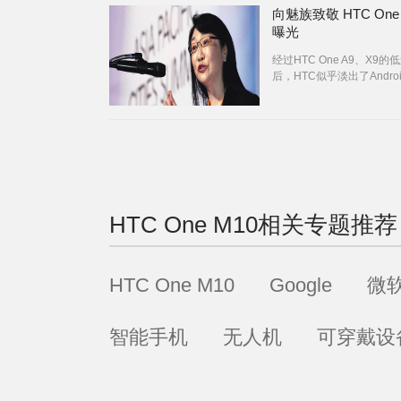
向魅族致敬 HTC One
曝光
经过HTC One A9、X9的
后，HTC似乎淡出了Andro
机的竞争，而根据外媒最新
图来看，HTC似乎已经在
的HTC M10。
HTC One M10
相关专题推荐
HTC One M10
Google
微
智能手机
无人机
可穿戴设