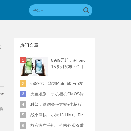
全站
热门文章
爱
1
5999元起，iPhone
15系列发布：C口
+钛合金+全员灵动岛
+5倍潜望长焦
2
6999元！华为Mate 60 Pro发布：麒麟9000S+卫星通话 (附初步跑分)
ne
3
天差地别，手机相机CMOS传感器实际面积对比
4
科普：微信备份方案+电脑版丢失数据恢复指南
借
5
战个痛快，小米13 Ultra、Find X6 Pro、vivo X90 Pro+、小米12SU拍照横评
6
故宫发布手机！价格外观双重逆天！