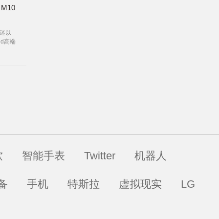
 M10
低迷以
id高端
的泄露
密谋全新
软
智能手表
Twitter
机器人
备
手机
特斯拉
虚拟现实
LG