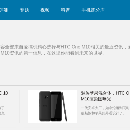
评测
专题
视频
科普
手机跑分库
内容全部来自爱搞机精心选择与
HTC One M10
相关的最近资讯，
 M10
资讯的第一信息，在这里你能看到未来的世界。
 10
魅族苹果混合体，HTC O
M10渲染图曝光
出了
一代安卓大厂，如今沦落到同时
消息
鉴魅族和苹果的外观设计了。