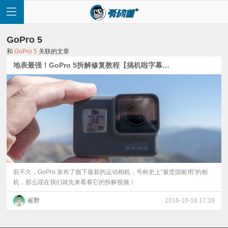
GoPro 5
和
GoPro 5
关联的文章
地表最强！GoPro 5拆解修复教程【搞机啦字幕组】
首
页
快
讯
前不久，GoPro 发布了旗下最新的运动相机，号称史上“最坚固耐用”的相
机，那么现在我们就先来看看它的拆解视频！
评
崔野
2016-10-18 17:18
测