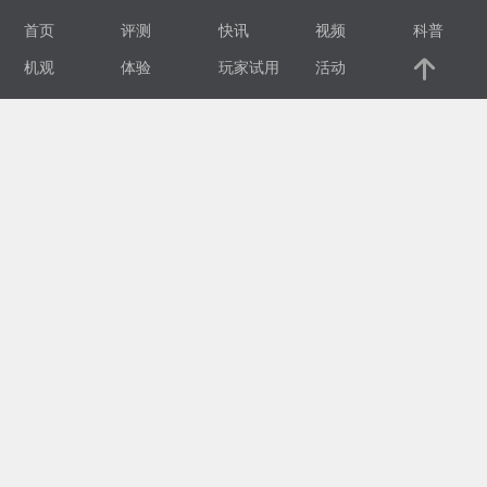
首页
评测
快讯
视频
科普
视
机观
体验
玩家试用
活动
频
科
普
体
验
专
题